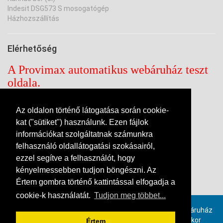
Indesit DSG573 S mosogatógép
Házhozszállítás
Elérhetőség
A Provimax automatikus webáruház teszt
oldala.
A rendelt termékek nem lesznek
kiszállítva!
Az oldalon történő látogatása során cookie-
kat ("sütiket") használunk. Ezen fájlok
PROVIMAX Kft. - DEMO
információkat szolgáltatnak számunkra
Nyitva tartás: H-P: 9-17-ig
felhasználó oldallátogatási szokásairól,
Budapest XIV. ker. Tábornok utca 11/A
ezzel segítve a felhasználót, hogy
Telefon: 06-1-470-0051; 470-0052
E-mail a kapcsolat feliratra kattintva.
kényelmessebben tudjon böngészni. Az
Értem gombra történő kattintással elfogadja a
Kapcsolat
cookie-k használatát.
Tudjon meg többet...
Provimax számlázó szoftverrel, online összekötött webáruház
rendszer. Ha ön is szeretne hasonló webáruházat, akkor
Értem