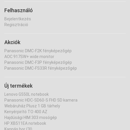
Felhasználó
Bejelentkezés
Regisztráció
Akciók
Panasonic DMC-F2K fényképezőgép
AOC 917SW+ wide monitor
Panasonic DMC-F3P fényképezőgép
Panasonic DMC-FS33R fényképezőgép
Új termékek
Lenovo G550L notebook
Panasonic HDC-SD60-S FHD SD kamera
Webáruház Plusz 1 GB tárhely
Kenyérpirító TO 400 AZ
Hajdúsági HIM 303 mosógép
HP XB511EA notebook
Kannás bor (3l)