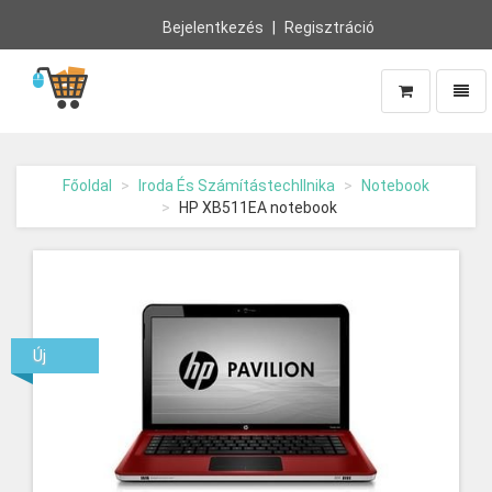
Bejelentkezés
Regisztráció
Navig
Vissza
a
főoldalra
Főoldal
Iroda És Számítástechllnika
Notebook
HP XB511EA notebook
Új