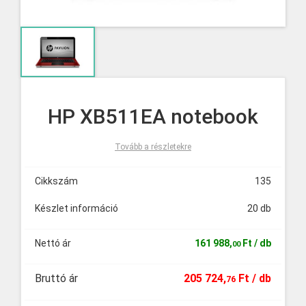
HP XB511EA notebook
Tovább a részletekre
Cikkszám
135
Készlet információ
20 db
Nettó ár
161
988
,
Ft
/ db
00
Bruttó ár
205
724
,
Ft
/ db
76