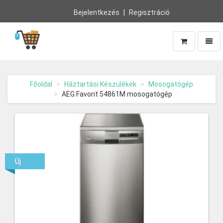
Bejelentkezés
Regisztráció
Navig
Vissza
a
főoldalra
Főoldal
Háztartási Készülékek
Mosogatógép
AEG Favorit 54861M mosogatógép
Új