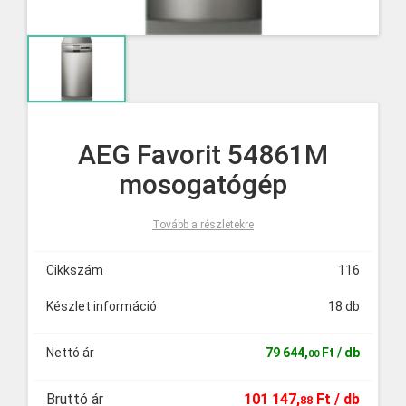
AEG Favorit 54861M
mosogatógép
Tovább a részletekre
Cikkszám
116
Készlet információ
18 db
Nettó ár
79
644
,
Ft
/ db
00
Bruttó ár
101
147
,
Ft
/ db
88