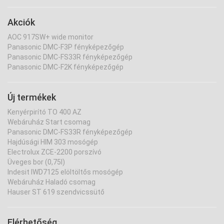
Akciók
AOC 917SW+ wide monitor
Panasonic DMC-F3P fényképezőgép
Panasonic DMC-FS33R fényképezőgép
Panasonic DMC-F2K fényképezőgép
Új termékek
Kenyérpirító TO 400 AZ
Webáruház Start csomag
Panasonic DMC-FS33R fényképezőgép
Hajdúsági HIM 303 mosógép
Electrolux ZCE-2200 porszívó
Üveges bor (0,75l)
Indesit IWD7125 elöltöltős mosógép
Webáruház Haladó csomag
Hauser ST 619 szendvicssütő
Elérhetőség