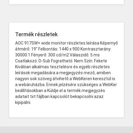
Termék részletek
AOC 917SW+ wide monitor részletes leírása Képernyő
átmérő: 19" Felbontás: 1440 x 900 Kontrasztarány:
30000:1 Fényerő: 300 cd/m2 Válaszidő: 5 ms
Csatlakozó: D-Sub Fogratható: Nem Szín: Fekete
Kiválóan alkalmas tesztelésre és egyéb részletes
leírások megadására a megjegyzés mező, amiben
nagyon sok szöveg átvihető a WebKeren keresztül is
a webáruházba. Ennek jelzésére szükséges a WebKer
beállításokban a Küldje el a termék megjegyzés
adatait txt fájlban kapcsolót bekapcsolni azaz
kipipálni.