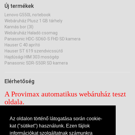
Új termékek
Lenovo G550L notebook
Webáruház Plusz 1 GB tárhely
Kannás bor (3l)
Webáruház Haladó csomag
Panasonic HDC-SD60-S FHD SD kamera
Hauser C 40 aprító
Hauser ST 619 szendvicssütő
Hajdúsági HIM 303 mosógép
Panasonic SDR-S50R SD kamera
Elérhetőség
A Provimax automatikus webáruház teszt
oldala.
A rendelt termékek nem lesznek
kiszállítva!
Az oldalon történő látogatása során cookie-
kat ("sütiket") használunk. Ezen fájlok
PROVIMAX Kft. - DEMO
információkat szolgáltatnak számunkra