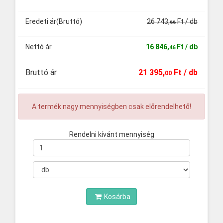
Eredeti ár(Bruttó)
26
743
,
Ft
/ db
66
Nettó ár
16
846
,
Ft
/ db
46
Bruttó ár
21
395
,
Ft
/ db
00
A termék nagy mennyiségben csak előrendelhető!
Rendelni kívánt mennyiség
Mennyiség
Kosárba