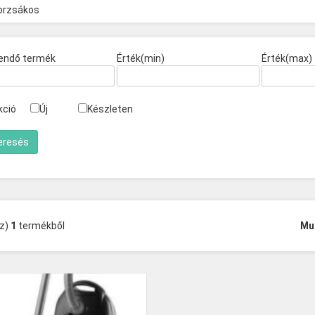
orzsákos
endő termék
Érték(min)
Érték(max)
kció
Új
Készleten
(z)
1
termékből
Mu