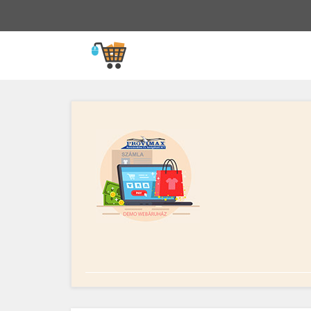
Vissza
a
főoldalra