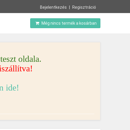
Bejelentkezés
Regisztráció
Még nincs termék a kosárban
eszt oldala.
szállítva!
n ide!