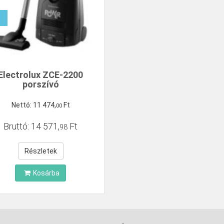
Electrolux ZCE-2200
porszívó
Nettó:
11
474
,
Ft
00
Bruttó:
14
571
,
Ft
98
Részletek
Kosárba