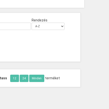
Rendezés
tass
terméket
12
24
Minden