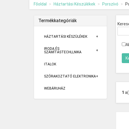
Főoldal
Háztartási Készülékek
Porszívó
P
Termékkategóriák
Keres
HÁZTARTÁSI KÉSZÜLÉKEK
A
IRODA ÉS
SZÁMÍTÁSTECHLLNIKA
ITALOK
SZÓRAKOZTATÓ ELEKTRONIKA
WEBÁRUHÁZ
1
a