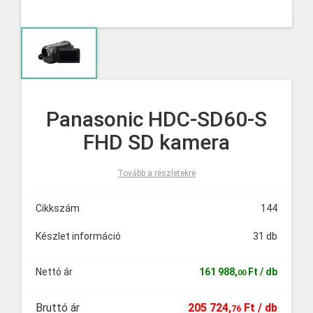
Panasonic HDC-SD60-S
FHD SD kamera
Tovább a részletekre
Cikkszám
144
Készlet információ
31 db
Nettó ár
161
988
,
Ft
/ db
00
Bruttó ár
205
724
,
Ft
/ db
76