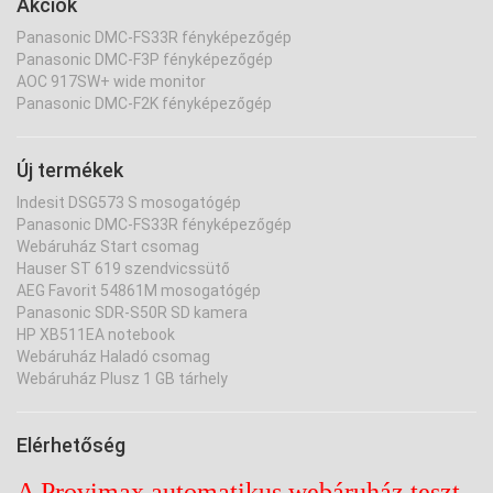
Akciók
Panasonic DMC-FS33R fényképezőgép
Panasonic DMC-F3P fényképezőgép
AOC 917SW+ wide monitor
Panasonic DMC-F2K fényképezőgép
Új termékek
Indesit DSG573 S mosogatógép
Panasonic DMC-FS33R fényképezőgép
Webáruház Start csomag
Hauser ST 619 szendvicssütő
AEG Favorit 54861M mosogatógép
Panasonic SDR-S50R SD kamera
HP XB511EA notebook
Webáruház Haladó csomag
Webáruház Plusz 1 GB tárhely
Elérhetőség
A Provimax automatikus webáruház teszt