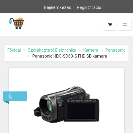
Bejelentkezés
Regisztráció
Navig
Vissza
a
főoldalra
Főoldal
Szórakoztató Elektronika
Kamera
Panasonic
Panasonic HDC-SD60-S FHD SD kamera
Új