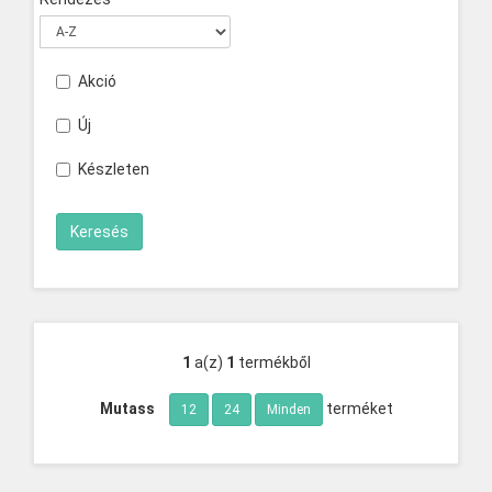
Akció
Új
Készleten
1
a(z)
1
termékből
Mutass
terméket
12
24
Minden