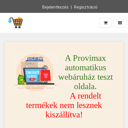
Bejelentkezés
Regisztráció
Navig
Vissza
a
főoldalra
A Provimax
automatikus
webáruház teszt
oldala.
A rendelt
termékek nem lesznek
kiszállítva!