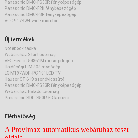
Panasonic DMC-FS33R fényképezőgép
Panasonic DMC-F2K fényképezőgép
Panasonic DMC-F3P fényképezőgép
AOC 917SW+ wide monitor
Új termékek
Notebook táska
Webáruház Start csomag
AEG Favorit 54861M mosogatógép
Hajdúsági HIM 303 mosógép
LG M197WDP-PC 19" LCD TV
Hauser ST 619 szendvicssütő
Panasonic DMC-FS33R fényképezőgép
Webáruház Haladó csomag
Panasonic SDR-S50R SD kamera
Elérhetőség
A Provimax automatikus webáruház teszt
oldala.