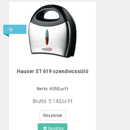
Új
Hauser ST 619 szendvicssütő
Nettó:
4
050
,
Ft
00
Bruttó:
5
143
,
Ft
50
Részletek
Kosárba